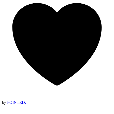
by
POINTED.