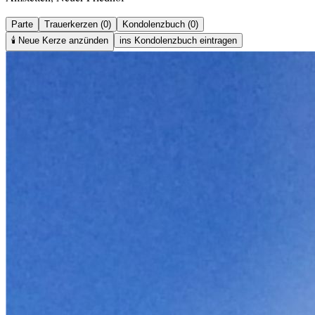
Parte
Trauerkerzen (0)
Kondolenzbuch (0)
🕯️
Neue Kerze anzünden
ins Kondolenzbuch eintragen