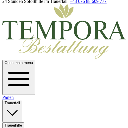
24 Stunden Soforthilfe im Trauerfall:
+43 676 88 609 777
Open main menu
Parten
Trauerfall
Trauerhilfe