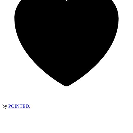
by
POINTED.