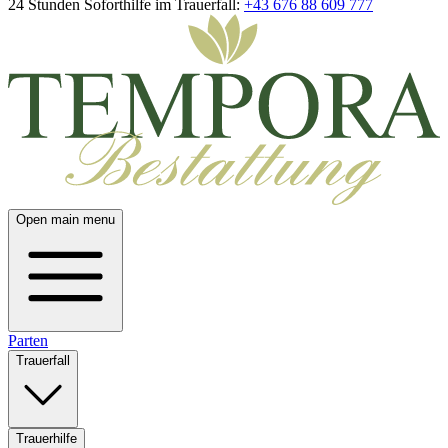
24 Stunden Soforthilfe im Trauerfall:
+43 676 88 609 777
Open main menu
Parten
Trauerfall
Trauerhilfe