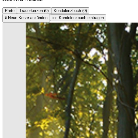
Parte
Trauerkerzen (0)
Kondolenzbuch (0)
🕯️
Neue Kerze anzünden
ins Kondolenzbuch eintragen