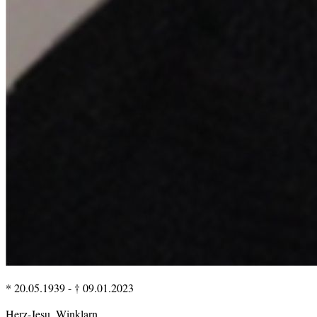
* 20.05.1939
-
† 09.01.2023
Herz-Jesu, Winklarn