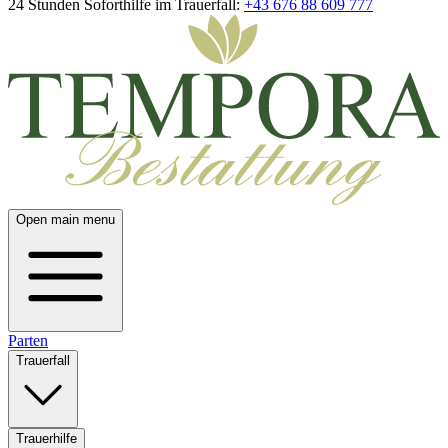
24 Stunden Soforthilfe im Trauerfall:
+43 676 88 609 777
Open main menu
Parten
Trauerfall
Trauerhilfe