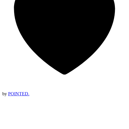
by
POINTED.