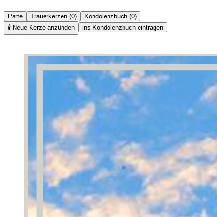
Parte
Trauerkerzen (0)
Kondolenzbuch (0)
🕯️
Neue Kerze anzünden
ins Kondolenzbuch eintragen