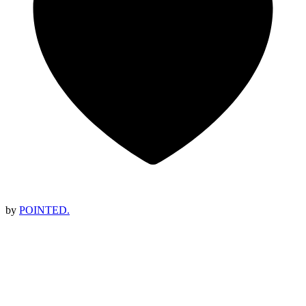
by
POINTED.