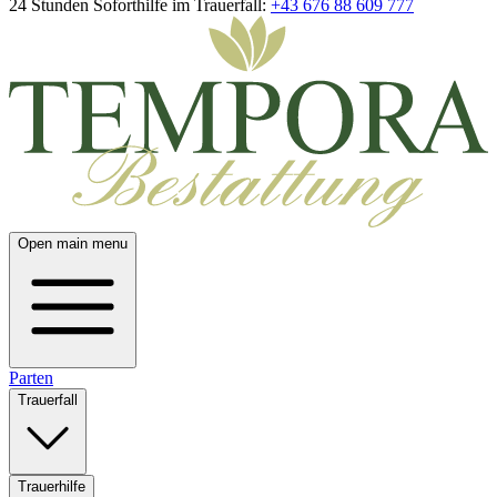
24 Stunden Soforthilfe im Trauerfall:
+43 676 88 609 777
Open main menu
Parten
Trauerfall
Trauerhilfe