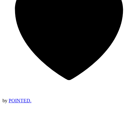
by
POINTED.