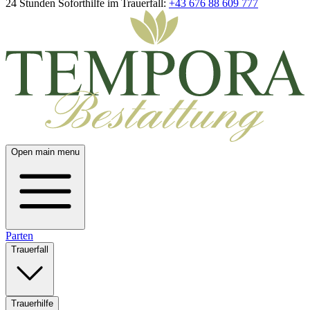
24 Stunden Soforthilfe im Trauerfall:
+43 676 88 609 777
Open main menu
Parten
Trauerfall
Trauerhilfe