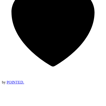
by
POINTED.