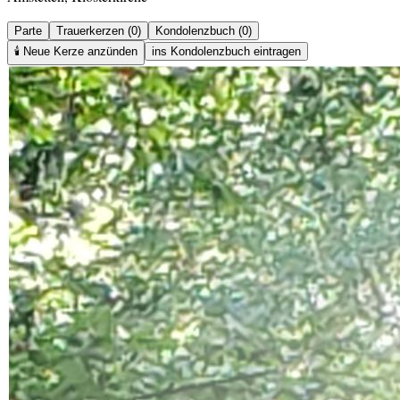
Parte
Trauerkerzen (0)
Kondolenzbuch (0)
🕯️
Neue Kerze anzünden
ins Kondolenzbuch eintragen