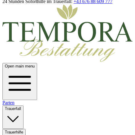
24 Stunden Soforthilfe im Trauerfall:
+43 676 88 609 777
Open main menu
Parten
Trauerfall
Trauerhilfe