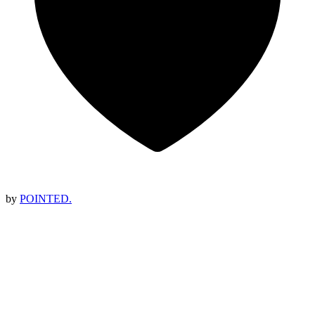
by
POINTED.