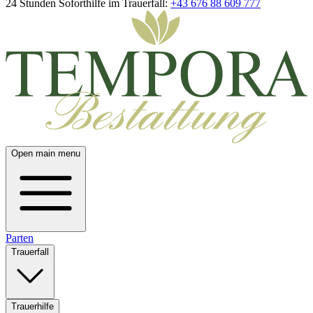
24 Stunden Soforthilfe im Trauerfall:
+43 676 88 609 777
Open main menu
Parten
Trauerfall
Trauerhilfe