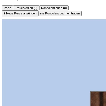
Parte
Trauerkerzen (0)
Kondolenzbuch (0)
🕯️
Neue Kerze anzünden
ins Kondolenzbuch eintragen