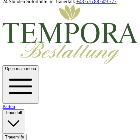
24 Stunden Soforthilfe im Trauerfall:
+43 676 88 609 777
Open main menu
Parten
Trauerfall
Trauerhilfe