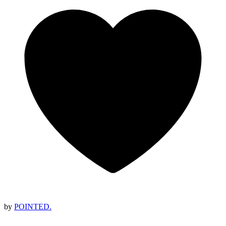
by
POINTED.