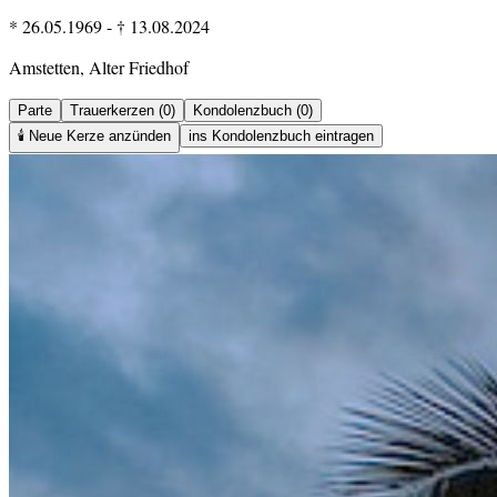
* 26.05.1969
-
† 13.08.2024
Amstetten, Alter Friedhof
Parte
Trauerkerzen (0)
Kondolenzbuch (0)
🕯️
Neue Kerze anzünden
ins Kondolenzbuch eintragen