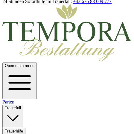
24 Stunden Soforthilfe im Trauerfall:
+43 676 88 609 777
Open main menu
Parten
Trauerfall
Trauerhilfe