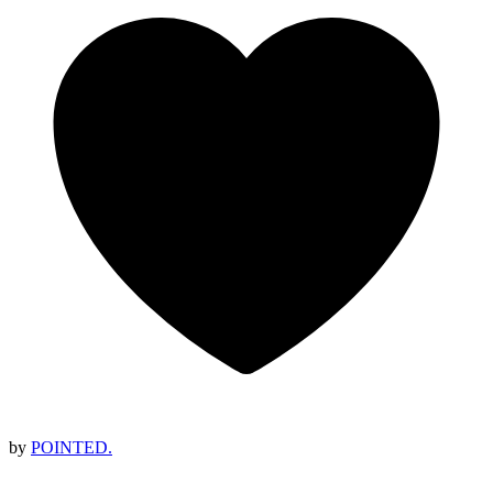
by
POINTED.