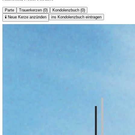
Parte
Trauerkerzen (0)
Kondolenzbuch (0)
🕯️
Neue Kerze anzünden
ins Kondolenzbuch eintragen