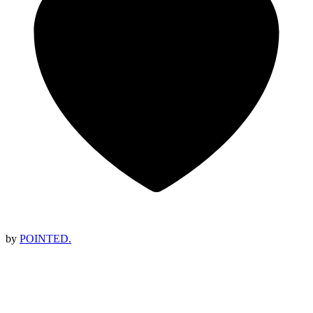
by
POINTED.