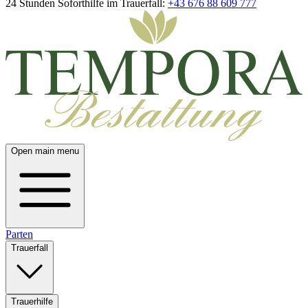
24 Stunden Soforthilfe im Trauerfall:
+43 676 88 609 777
Open main menu
Parten
Trauerfall
Trauerhilfe