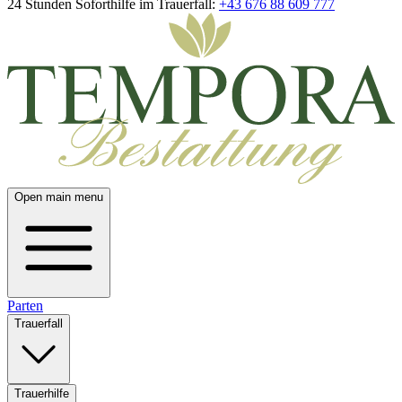
24 Stunden Soforthilfe im Trauerfall:
+43 676 88 609 777
Open main menu
Parten
Trauerfall
Trauerhilfe