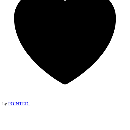
by
POINTED.