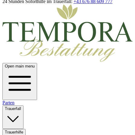
24 Stunden Soforthilfe im Trauerfall:
+43 676 88 609 777
Open main menu
Parten
Trauerfall
Trauerhilfe