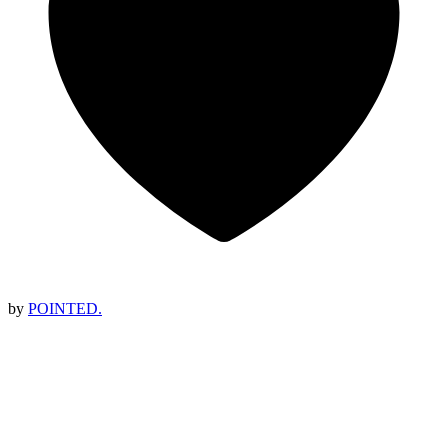
by
POINTED.