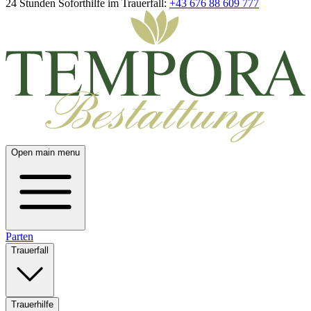
24 Stunden Soforthilfe im Trauerfall:
+43 676 88 609 777
Open main menu
Parten
Trauerfall
Trauerhilfe