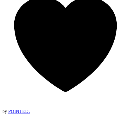
by
POINTED.