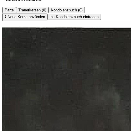
Parte
Trauerkerzen (0)
Kondolenzbuch (0)
🕯️
Neue Kerze anzünden
ins Kondolenzbuch eintragen