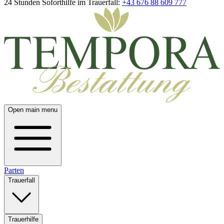
24 Stunden Soforthilfe im Trauerfall:
+43 676 88 609 777
Open main menu
Parten
Trauerfall
Trauerhilfe