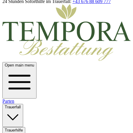
24 Stunden Soforthilfe im Trauerfall:
+43 676 88 609 777
Open main menu
Parten
Trauerfall
Trauerhilfe