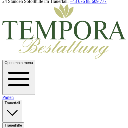
24 Stunden Soforthilfe im Trauerfall:
+43 676 88 609 777
Open main menu
Parten
Trauerfall
Trauerhilfe