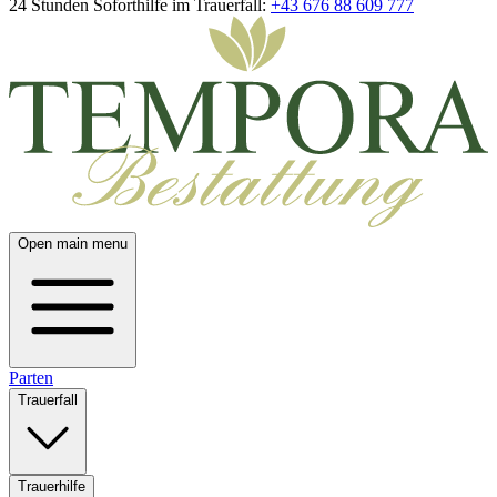
24 Stunden Soforthilfe im Trauerfall:
+43 676 88 609 777
Open main menu
Parten
Trauerfall
Trauerhilfe