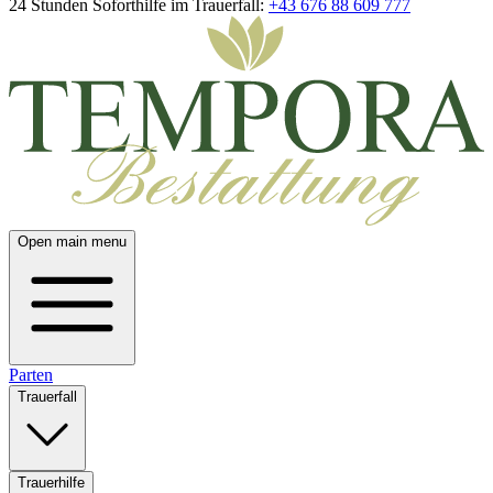
24 Stunden Soforthilfe im Trauerfall:
+43 676 88 609 777
Open main menu
Parten
Trauerfall
Trauerhilfe