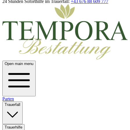
24 Stunden Soforthilfe im Trauerfall:
+43 676 88 609 777
Open main menu
Parten
Trauerfall
Trauerhilfe